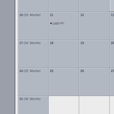
10
(33. Woche)
11
12
1
Liddll
(46)
17
(34. Woche)
18
19
2
24
(35. Woche)
25
26
2
31
(36. Woche)