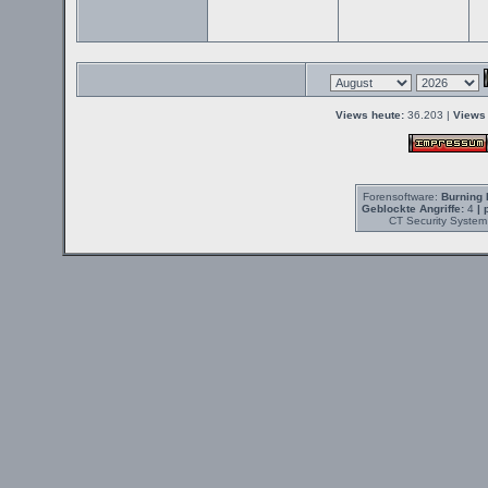
Views heute:
36.203 |
Views 
Forensoftware:
Burning 
Geblockte Angriffe:
4
| 
CT Security System