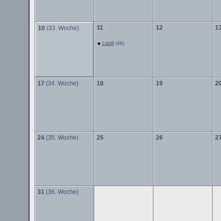
11
12
1
10
(33. Woche)
Liddll
(46)
17
(34. Woche)
18
19
2
24
(35. Woche)
25
26
2
31
(36. Woche)