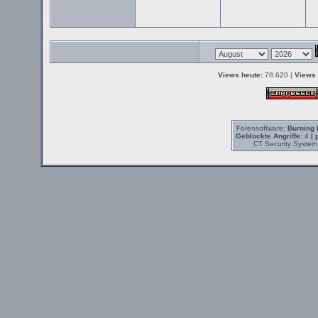
Views heute:
78.620 |
Views 
Forensoftware:
Burning 
Geblockte Angriffe:
4
| 
CT Security System