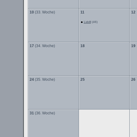
10
(33. Woche)
11
12
Liddll
(46)
17
(34. Woche)
18
19
24
(35. Woche)
25
26
31
(36. Woche)