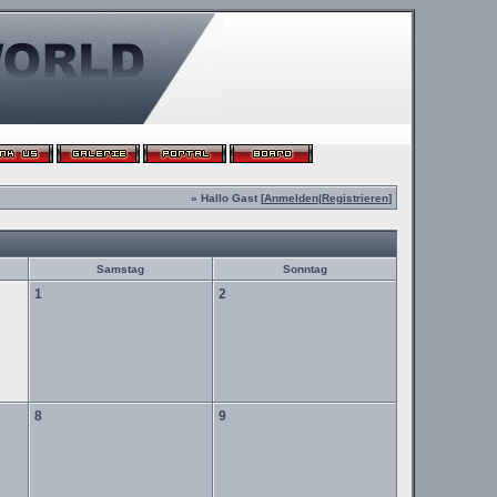
» Hallo Gast [
Anmelden
|
Registrieren
]
Samstag
Sonntag
1
2
8
9