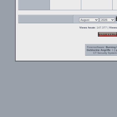
Views heute:
147.377 |
Views
Forensoftware:
Burning 
Geblockte Angriffe:
1
| 
CT Security System