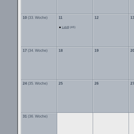
10
(33. Woche)
11
12
1
Liddll
(46)
17
(34. Woche)
18
19
2
24
(35. Woche)
25
26
2
31
(36. Woche)