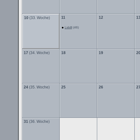
11
12
1
10
(33. Woche)
Liddll
(46)
17
(34. Woche)
18
19
2
24
(35. Woche)
25
26
2
31
(36. Woche)