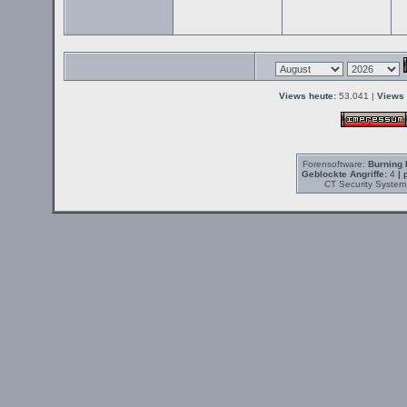
Views heute:
53.041 |
Views 
Forensoftware:
Burning 
Geblockte Angriffe:
4
| 
CT Security System