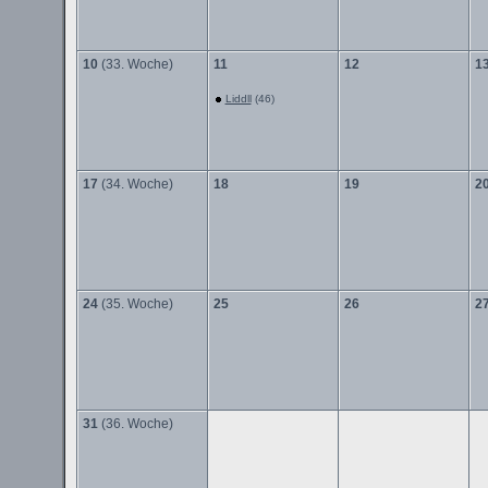
10
(33. Woche)
11
12
1
Liddll
(46)
17
(34. Woche)
18
19
2
24
(35. Woche)
25
26
2
31
(36. Woche)