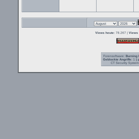
Views heute:
78.267 |
Views 
Forensoftware:
Burning 
Geblockte Angriffe:
1
| 
CT Security System