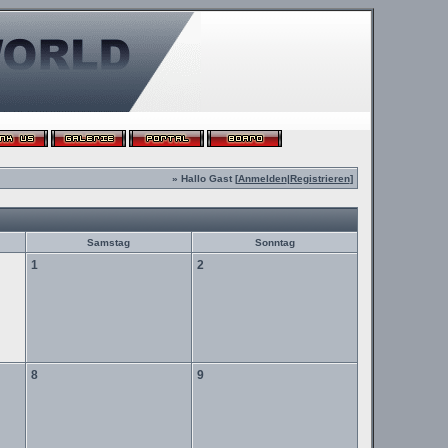
» Hallo Gast [
Anmelden
|
Registrieren
]
Samstag
Sonntag
1
2
8
9