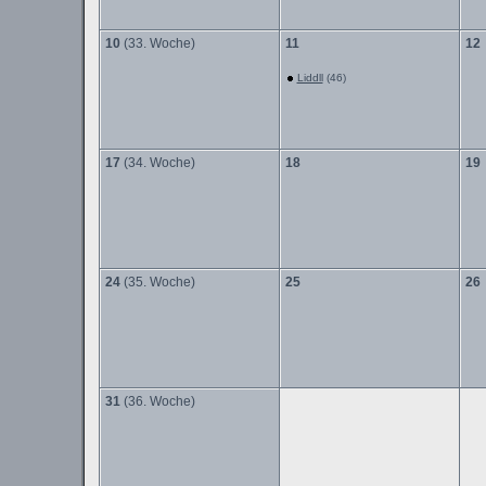
10
(33. Woche)
11
12
Liddll
(46)
17
(34. Woche)
18
19
24
(35. Woche)
25
26
31
(36. Woche)