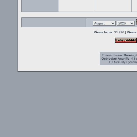
Views heute:
33.990 |
Views 
Forensoftware:
Burning 
Geblockte Angriffe:
4
| 
CT Security System