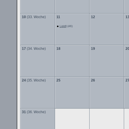
10
(33. Woche)
11
12
1
Liddll
(46)
17
(34. Woche)
18
19
2
24
(35. Woche)
25
26
2
31
(36. Woche)