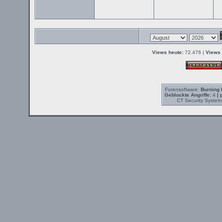
Views heute:
72.476 |
Views 
Forensoftware:
Burning 
Geblockte Angriffe:
4
| 
CT Security System