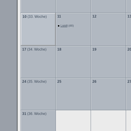
11
12
1
10
(33. Woche)
Liddll
(46)
17
(34. Woche)
18
19
2
24
(35. Woche)
25
26
2
31
(36. Woche)