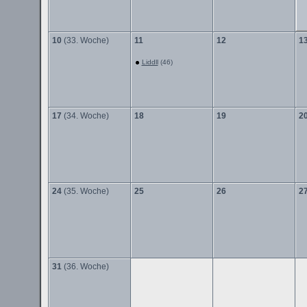
10
(33. Woche)
11
12
1
Liddll
(46)
17
(34. Woche)
18
19
2
24
(35. Woche)
25
26
2
31
(36. Woche)