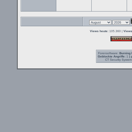
Views heute:
105.360 |
Views
Forensoftware:
Burning 
Geblockte Angriffe:
1
| 
CT Security System