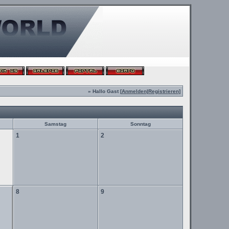
» Hallo Gast [
Anmelden
|
Registrieren
]
Samstag
Sonntag
1
2
8
9