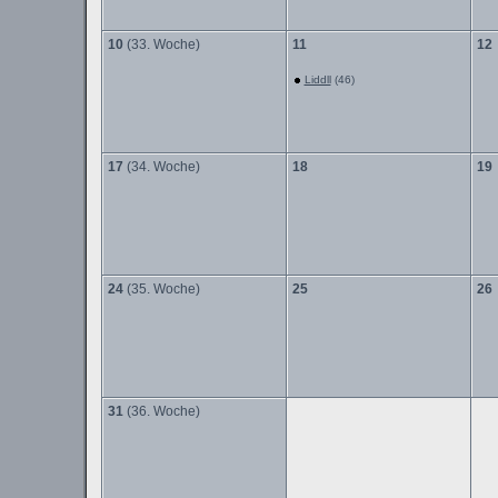
10
(33. Woche)
11
12
Liddll
(46)
17
(34. Woche)
18
19
24
(35. Woche)
25
26
31
(36. Woche)