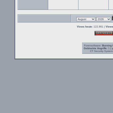
Views heute:
122.861 |
Views
Forensoftware:
Burning 
Geblockte Angriffe:
1
| 
CT Security System