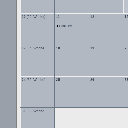
10
(33. Woche)
11
12
1
Liddll
(46)
17
(34. Woche)
18
19
2
24
(35. Woche)
25
26
2
31
(36. Woche)