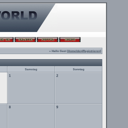
» Hallo Gast [
Anmelden
|
Registrieren
]
Samstag
Sonntag
1
2
8
9