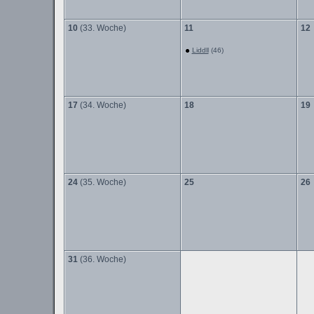
10
(33. Woche)
11
12
Liddll
(46)
17
(34. Woche)
18
19
24
(35. Woche)
25
26
31
(36. Woche)